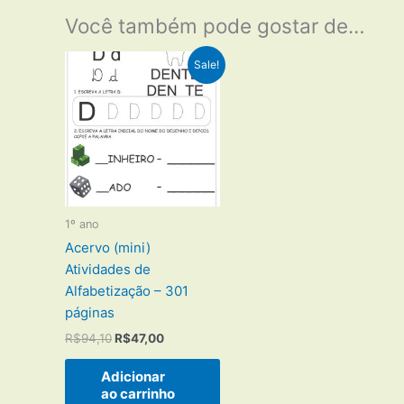
Você também pode gostar de…
Sale!
1º ano
Acervo (mini)
Atividades de
Alfabetização – 301
páginas
O
O
R$
94,10
R$
47,00
preço
preço
original
atual
Adicionar
era:
é:
ao carrinho
R$94,10.
R$47,00.