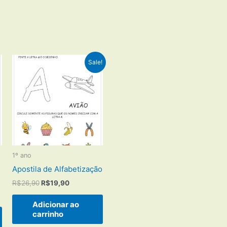
Sale!
1º ano
Apostila de Alfabetização
O
O
R$
26,90
R$
19,90
preço
preço
original
atual
Adicionar ao
era:
é:
carrinho
R$26,90.
R$19,90.