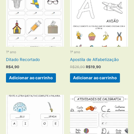
1º ano
1º ano
Ditado Recortado
Apostila de Alfabetização
O
O
R$
4,90
R$
26,90
R$
19,90
preço
preço
original
atual
Adicionar ao carrinho
Adicionar ao carrinho
era:
é:
R$26,90.
R$19,90.