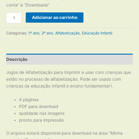
conta” e “Downloads”.
Jogos
Adicionar ao carrinho
de
Alfabetização
Categorias:
1º ano
,
2º ano
,
Alfabetização
,
Educação Infantil
para
Imprimir
quantidade
Descrição
Jogos de Alfabetização para Imprimir e usar com crianças que
estão no processo de alfabetização. Pode ser usado com
crianças da educação infantil e ensino fundamental I.
4 páginas
PDF para download
qualidade nas imagens
pronto para impressão
O arquivo estará disponível para download na área “Minha