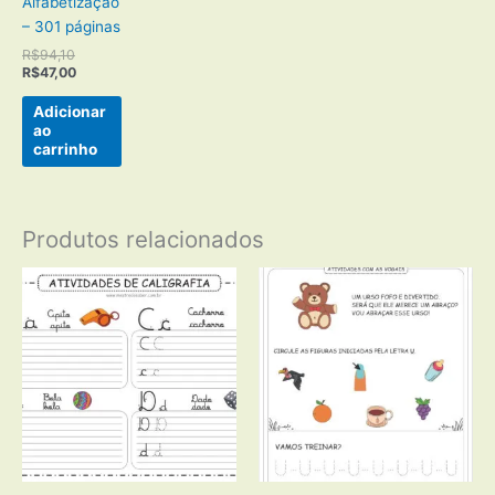
Alfabetização
– 301 páginas
O
R$
94,10
preço
O
R$
47,00
original
preço
era:
atual
Adicionar
R$94,10.
é:
ao
R$47,00.
carrinho
Produtos relacionados