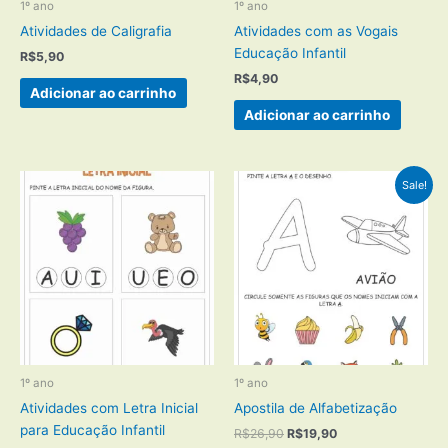
1º ano
1º ano
Atividades de Caligrafia
Atividades com as Vogais
Educação Infantil
R$
5,90
R$
4,90
Adicionar ao carrinho
Adicionar ao carrinho
Sale!
1º ano
1º ano
Atividades com Letra Inicial
Apostila de Alfabetização
para Educação Infantil
O
O
R$
26,90
R$
19,90