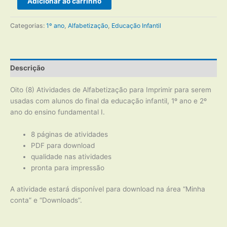
Adicionar ao carrinho
de
Alfabetização
Categorias:
1º ano
,
Alfabetização
,
Educação Infantil
para
Imprimir
quantidade
Descrição
Oito (8) Atividades de Alfabetização para Imprimir para serem
usadas com alunos do final da educação infantil, 1º ano e 2º
ano do ensino fundamental I.
8 páginas de atividades
PDF para download
qualidade nas atividades
pronta para impressão
A atividade estará disponível para download na área “Minha
conta” e “Downloads”.