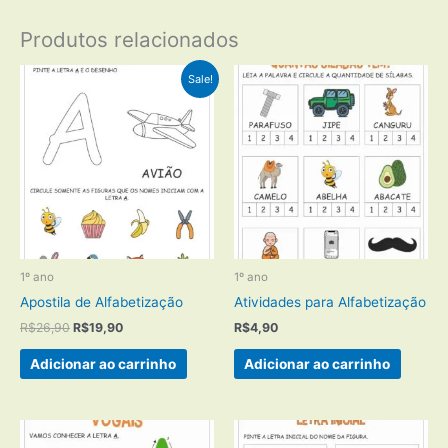
Produtos relacionados
Sale!
1º ano
1º ano
Apostila de Alfabetização
Atividades para Alfabetização
O
O
R$
26,90
R$
19,90
R$
4,90
preço
preço
original
atual
Adicionar ao carrinho
Adicionar ao carrinho
era:
é:
R$26,90.
R$19,90.