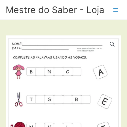
Ir
Mestre do Saber - Loja
para
o
conteúdo